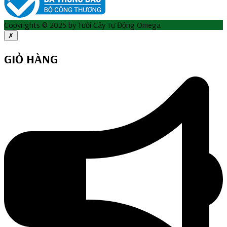
Copyrights © 2025 by Tưới Cây Tự Động Omega
✗
GIỎ HÀNG