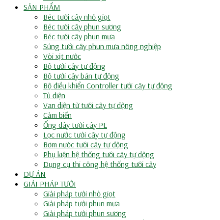
SẢN PHẨM
Béc tưới cây nhỏ giọt
Béc tưới cây phun sương
Béc tưới cây phun mưa
Súng tưới cây phun mưa nông nghiệp
Vòi xịt nước
Bộ tưới cây tự động
Bộ tưới cây bán tự động
Bộ điều khiển Controller tưới cây tự động
Tủ điện
Van điện từ tưới cây tự động
Cảm biến
Ống dây tưới cây PE
Lọc nước tưới cây tự động
Bơm nước tưới cây tự động
Phụ kiện hệ thống tưới cây tự động
Dụng cụ thi công hệ thống tưới cây
DỰ ÁN
GIẢI PHÁP TƯỚI
Giải pháp tưới nhỏ giọt
Giải pháp tưới phun mưa
Giải pháp tưới phun sương