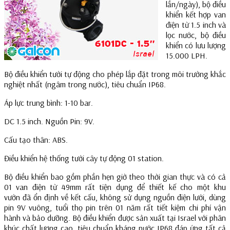
lần/ngày), bộ điều
khiển kết hợp van
điện từ 1.5 inch và
lọc nước, bộ điều
khiển có lưu lượng
15.000 LPH.
Bộ điều khiển tưới tự động cho phép lắp đặt trong môi trường khắc
nghiệt nhất (ngâm trong nước), tiêu chuẩn IP68.
Áp lực trung bình: 1-10 bar.
DC 1.5 inch. Nguồn Pin: 9V.
Cấu tạo thân: ABS.
Điều khiển hệ thống tưới cây tự động 01 station.
Bộ điều khiển bao gồm phần hẹn giờ theo thời gian thực và có cả
01 van điện từ 49mm rất tiện dụng để thiết kế cho một khu
vườn đã ổn định về kết cấu, không sử dụng nguồn điện lưới, dùng
pin 9V vuông, tuổi thọ pin trên 01 năm rất tiết kiệm chi phí vận
hành và bảo dưỡng. Bộ điều khiển được sản xuất tại Israel với phân
khúc chất lượng cao, tiêu chuẩn kháng nước IP68 đáp ứng tất cả