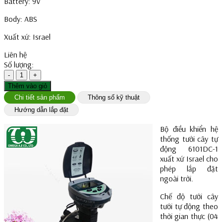
Battery: 9V
Body: ABS
Xuất xứ: Israel
Liên hệ
Số lượng:
-
1
+
Thêm vào giỏ
Chi tiết sản phẩm
Thông số kỹ thuật
Hướng dẫn lắp đặt
Bộ điều khiển hệ
thống tưới cây tự
động 6101DC-1
xuất xứ Israel cho
phép lắp đặt
ngoài trời.
Chế độ tưới cây
tưới tự động theo
thời gian thực (04