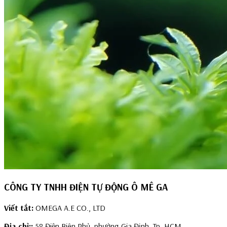
CÔNG TY TNHH ĐIỆN TỰ ĐỘNG Ô MÊ GA
Viết tắt:
OMEGA A.E CO., LTD
Địa chỉ::
58 Điện Biên Phủ, phường Gia Định, Tp. HCM