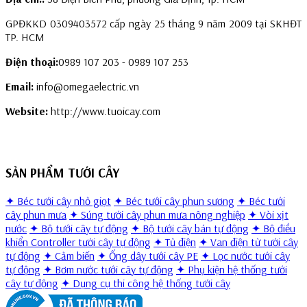
GPĐKKD 0309403572 cấp ngày 25 tháng 9 năm 2009 tại SKHĐT
TP. HCM
Điện thoại:
0989 107 203 - 0989 107 253
Email:
info@omegaelectric.vn
Website:
http://www.tuoicay.com
SẢN PHẨM TƯỚI CÂY
✦ Béc tưới cây nhỏ giọt
✦ Béc tưới cây phun sương
✦ Béc tưới
cây phun mưa
✦ Súng tưới cây phun mưa nông nghiệp
✦ Vòi xịt
nước
✦ Bộ tưới cây tự động
✦ Bộ tưới cây bán tự động
✦ Bộ điều
khiển Controller tưới cây tự động
✦ Tủ điện
✦ Van điện từ tưới cây
tự động
✦ Cảm biến
✦ Ống dây tưới cây PE
✦ Lọc nước tưới cây
tự động
✦ Bơm nước tưới cây tự động
✦ Phụ kiện hệ thống tưới
cây tự động
✦ Dụng cụ thi công hệ thống tưới cây