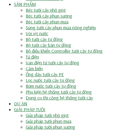
SẢN PHẨM
Béc tưới cây nhỏ giọt
Béc tưới cây phun sương
Béc tưới cây phun mưa
Súng tưới cây phun mưa nông nghiệp
Vòi xịt nước
Bộ tưới cây tự động
Bộ tưới cây bán tự động
Bộ điều khiển Controller tưới cây tự động
Tủ điện
Van điện từ tưới cây tự động
Cảm biến
Ống dây tưới cây PE
Lọc nước tưới cây tự động
Bơm nước tưới cây tự động
Phụ kiện hệ thống tưới cây tự động
Dụng cụ thi công hệ thống tưới cây
DỰ ÁN
GIẢI PHÁP TƯỚI
Giải pháp tưới nhỏ giọt
Giải pháp tưới phun mưa
Giải pháp tưới phun sương