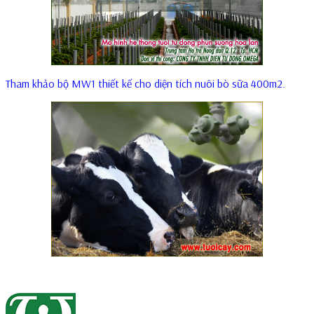
Tham khảo bộ MW1 thiết kế cho diện tích nuôi bò sữa 400m2.