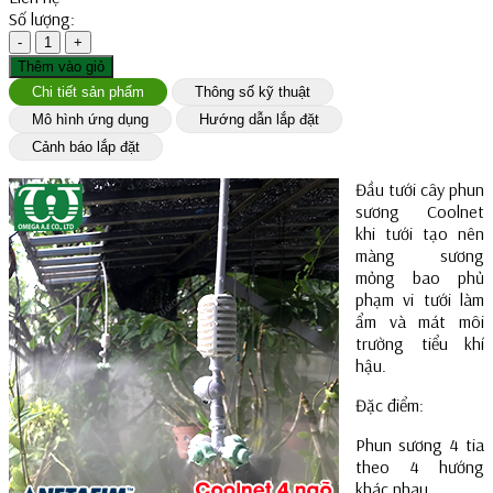
Số lượng:
-
1
+
Thêm vào giỏ
Chi tiết sản phẩm
Thông số kỹ thuật
Mô hình ứng dụng
Hướng dẫn lắp đặt
Cảnh báo lắp đặt
Đầu tưới cây phun
sương Coolnet
khi tưới tạo nên
màng sương
mỏng bao phủ
phạm vi tưới làm
ẩm và mát môi
trường tiểu khí
hậu.
Đặc điểm:
Phun sương 4 tia
theo 4 hướng
khác nhau.