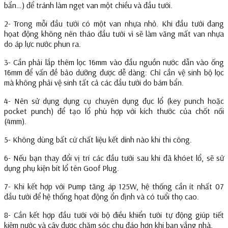
bẩn…) để tránh làm ngẹt van một chiều và đầu tưới.
2- Trong mỗi đầu tưới có một van nhựa nhỏ. Khi đầu tưới đang
họat động không nên tháo đầu tưới vì sẽ làm văng mất van nhựa
do áp lực nước phun ra.
3- Cần phải lắp thêm lọc 16mm vào đầu nguồn nước dẫn vào ống
16mm để vấn đề bảo dưỡng được dễ dàng: Chỉ cần vệ sinh bộ lọc
mà không phải vệ sinh tất cả các đầu tưới do bám bẩn.
4- Nên sử dụng dụng cụ chuyên dụng đục lổ (key punch hoặc
pocket punch) để tạo lổ phù hợp với kích thước của chốt nối
(4mm).
5- Không dùng bất cứ chất liệu kết dính nào khi thi công.
6- Nếu bạn thay đổi vị trí các đầu tưới sau khi đã khóet lổ, sẽ sử
dụng phụ kiện bít lổ tên Goof Plug.
7- Khi kết hợp với Pump tăng áp 125W, hệ thống cần ít nhất 07
đầu tưới để hệ thống họat động ổn định và có tuổi thọ cao.
8- Cần kết hợp đầu tưới với bộ điều khiển tưới tự động giúp tiết
kiệm nước và cây được chăm sóc chu đáo hơn khi bạn vắng nhà.