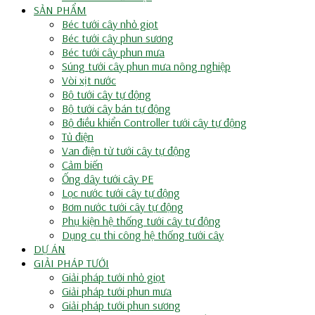
SẢN PHẨM
Béc tưới cây nhỏ giọt
Béc tưới cây phun sương
Béc tưới cây phun mưa
Súng tưới cây phun mưa nông nghiệp
Vòi xịt nước
Bộ tưới cây tự động
Bộ tưới cây bán tự động
Bộ điều khiển Controller tưới cây tự động
Tủ điện
Van điện từ tưới cây tự động
Cảm biến
Ống dây tưới cây PE
Lọc nước tưới cây tự động
Bơm nước tưới cây tự động
Phụ kiện hệ thống tưới cây tự động
Dụng cụ thi công hệ thống tưới cây
DỰ ÁN
GIẢI PHÁP TƯỚI
Giải pháp tưới nhỏ giọt
Giải pháp tưới phun mưa
Giải pháp tưới phun sương