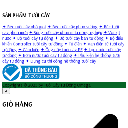
SẢN PHẨM TƯỚI CÂY
✦ Béc tưới cây nhỏ giọt
✦ Béc tưới cây phun sương
✦ Béc tưới
cây phun mưa
✦ Súng tưới cây phun mưa nông nghiệp
✦ Vòi xịt
nước
✦ Bộ tưới cây tự động
✦ Bộ tưới cây bán tự động
✦ Bộ điều
khiển Controller tưới cây tự động
✦ Tủ điện
✦ Van điện từ tưới cây
tự động
✦ Cảm biến
✦ Ống dây tưới cây PE
✦ Lọc nước tưới cây
tự động
✦ Bơm nước tưới cây tự động
✦ Phụ kiện hệ thống tưới
cây tự động
✦ Dụng cụ thi công hệ thống tưới cây
Copyrights © 2025 by Tưới Cây Tự Động Omega
✗
GIỎ HÀNG