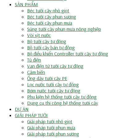
SẢN PHẨM
Béc tưới cây nhỏ giọt
Béc tưới cây phun sương
Béc tưới cây phun mưa
Súng tưới cây phun mưa nông nghiệp
Vòi xịt nước
Bộ tưới cây tự động
Bộ tưới cây bán tự động
Bộ điều khiển Controller tưới cây tự động
Tủ điện
Van điện từ tưới cây tự động
Cảm biến
Ống dây tưới cây PE
Lọc nước tưới cây tự động
Bơm nước tưới cây tự động
Phụ kiện hệ thống tưới cây tự động
Dụng cụ thi công hệ thống tưới cây
DỰ ÁN
GIẢI PHÁP TƯỚI
Giải pháp tưới nhỏ giọt
Giải pháp tưới phun mưa
Giải pháp tưới phun sương