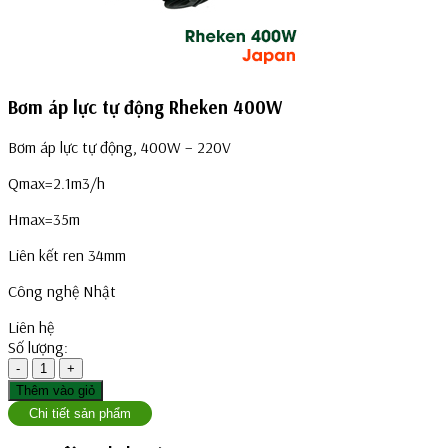
Bơm áp lực tự động Rheken 400W
Bơm áp lực tự động, 400W – 220V
Qmax=2.1m3/h
Hmax=35m
Liên kết ren 34mm
Công nghệ Nhật
Liên hệ
Số lượng:
-
1
+
Thêm vào giỏ
Chi tiết sản phẩm