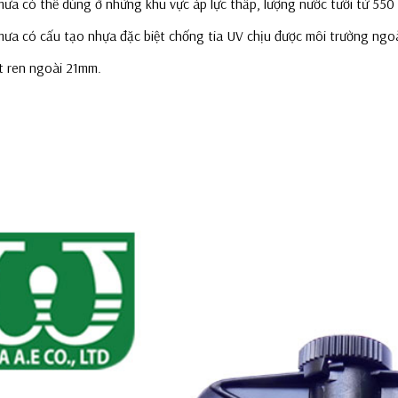
ưa có thể dùng ở những khu vực áp lực thấp, lượng nước tưới từ 550 đ
mưa có cấu tạo nhựa đặc biệt chống tia UV chịu được môi trường ngoài
ết ren ngoài 21mm.