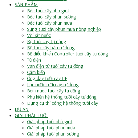
SẢN PHẨM
Béc tưới cây nhỏ giọt
Béc tưới cây phun sương
Béc tưới cây phun mưa
Súng tưới cây phun mưa nông nghiệp
Vòi xịt nước
Bộ tưới cây tự động
Bộ tưới cây bán tự động
Bộ điều khiển Controller tưới cây tự động
Tủ điện
Van điện từ tưới cây tự động
Cảm biến
Ống dây tưới cây PE
Lọc nước tưới cây tự động
Bơm nước tưới cây tự động
Phụ kiện hệ thống tưới cây tự động
Dụng cụ thi công hệ thống tưới cây
DỰ ÁN
GIẢI PHÁP TƯỚI
Giải pháp tưới nhỏ giọt
Giải pháp tưới phun mưa
Giải pháp tưới phun sương