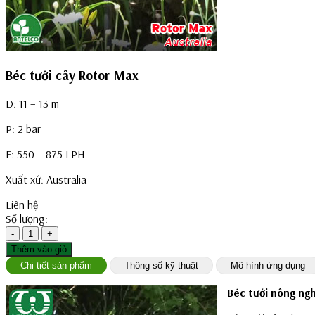
Béc tưới cây Rotor Max
D: 11 – 13 m
P: 2 bar
F: 550 – 875 LPH
Xuất xứ: Australia
Liên hệ
Số lượng:
-
1
+
Thêm vào giỏ
Chi tiết sản phẩm
Thông số kỹ thuật
Mô hình ứng dụng
Béc tưới nông ngh