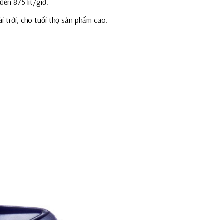
ến 875 lít/giờ.
 trời, cho tuổi thọ sản phẩm cao.